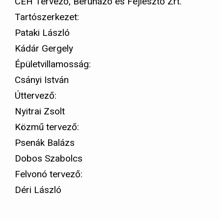
CÉH Tervező, Beruházó és Fejlesztő Zrt.
Tartószerkezet:
Pataki László
Kádár Gergely
Épületvillamosság:
Csányi István
Úttervező:
Nyitrai Zsolt
Közmű tervező:
Psenák Balázs
Dobos Szabolcs
Felvonó tervező:
Déri László