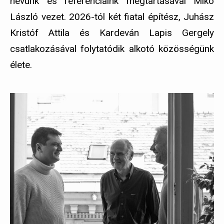
nevünk és referenciáink megtartásával Mikó
László vezet. 2026-tól két fiatal építész, Juhász
Kristóf Attila és Kardeván Lapis Gergely
csatlakozásával folytatódik alkotó közösségünk
élete.