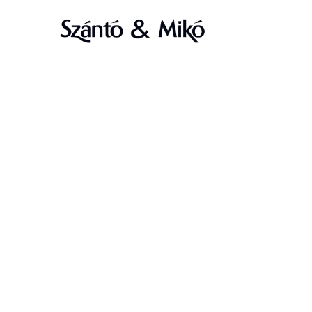
Kik vagyunk
Javasolt szöveg:
A weboldalunk címe: https://szanto-miko.hu
Hozzászólások
Javasolt szöveg:
Hozzászólás beküldésekor a hozzászólási 
karakterlánc a kéretlen tartalmak kiszűrése céljából.
Egy személytelenített, az e-mail címből előállított karakterlán