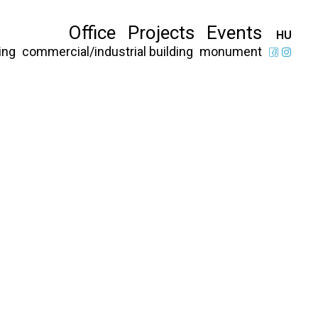
Office
Projects
Events
HU
ing
commercial/industrial building
monument
IP címe és a böngészőazonosító
tatás felé, ha ez az oldalon használatban