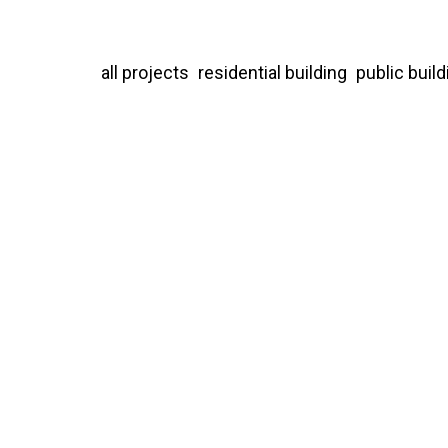
all projects
residential building
public build
.
űrlapban megadottakon kívül begyűjtésre kerül a hozzászóló 
c (hashnek szokás nevezni) kerül továbbításra a Gravatar szolgál